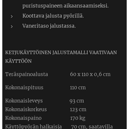
puristuspaineen aikaansaamiseksi.
Koottava jalusta pyörillä.
Vaneritaso jalustassa.
KETJUKÄYTTÖINEN JALUSTAMALLI VAATIVAAN
KÄYTTÖÖN
Teräspainoalusta 60 x 110 x 0,6 cm
Kokonaispituus 110 cm
Kokonaisleveys 93 cm
Kokonaiskorkeus 123 cm
Kokonaispaino 170 kg
Käyttöpyörän halkaisja 70 cm, saatavilla