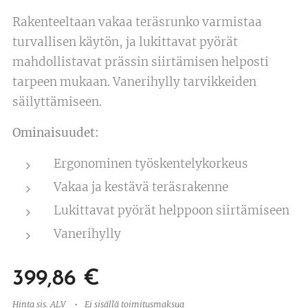
Rakenteeltaan vakaa teräsrunko varmistaa
turvallisen käytön, ja lukittavat pyörät
mahdollistavat prässin siirtämisen helposti
tarpeen mukaan. Vanerihylly tarvikkeiden
säilyttämiseen.
Ominaisuudet:
Ergonominen työskentelykorkeus
Vakaa ja kestävä teräsrakenne
Lukittavat pyörät helppoon siirtämiseen
Vanerihylly
399,86
€
Hinta sis. ALV
Ei sisällä toimitusmaksua