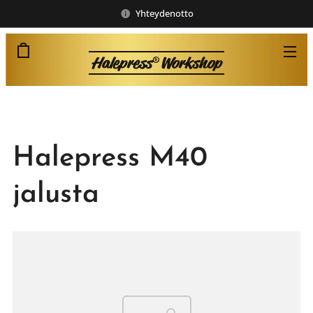
Yhteydenotto
Halepress
Workshop
®
Halepress M40
jalusta