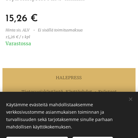
15,26
€
Hinta sis. ALV
Ei sisällä toimitusmaksua
15,26 € / 1 kpl
Varastossa
HALEPRESS
Tietosuojakäytäntö
Käyttöehdot
Evästeet
Käytämme evästeitä mahdollistaaksemme
Kielet
verkkosivustomme asianmukaisen toiminnan ja
Suomi
English
turvallisuuden sekä tarjotaksemme sinulle parhaan
mahdollisen käyttökokemuksen.